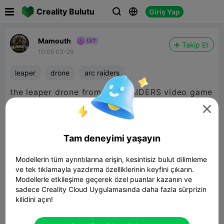

Creality Bulutu
Giriş Yap



Mamouth
Takip Et
10:05 03-29
leaper
drone
arc raiders
the leaper drone from ARC RAIDERS video game
become real :)

Tam deneyimi yaşayın

480P LD
Modellerin tüm ayrıntılarına erişin, kesintisiz bulut dilimleme
ve tek tıklamayla yazdırma özelliklerinin keyfini çıkarın.
Modellerle etkileşime geçerek özel puanlar kazanın ve

sadece Creality Cloud Uygulamasında daha fazla sürprizin
kilidini açın!