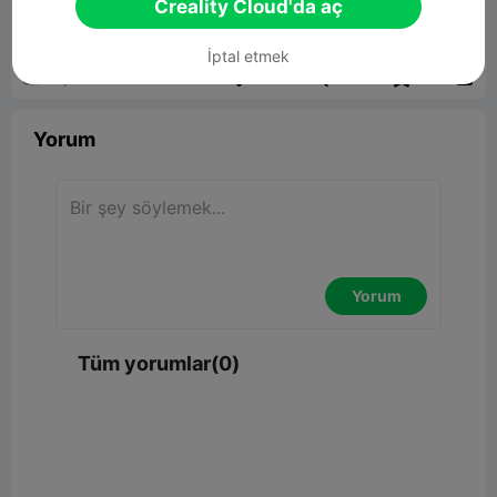
Creality Cloud'da aç
00:20
İptal etmek


Rapor
6

Yorum
Yorum
Tüm yorumlar(0)