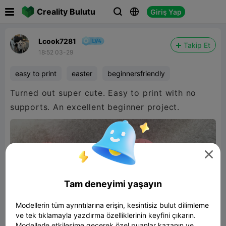

Creality Bulutu
Giriş Yap



Lcook7281
Takip Et
18:52 03-29
easy to print
easter
beginnersfriendly
Turned out super cute. Easy to print with no
supports. An excellent beginner project.

Tam deneyimi yaşayın
Modellerin tüm ayrıntılarına erişin, kesintisiz bulut dilimleme
ve tek tıklamayla yazdırma özelliklerinin keyfini çıkarın.
Modellerle etkileşime geçerek özel puanlar kazanın ve