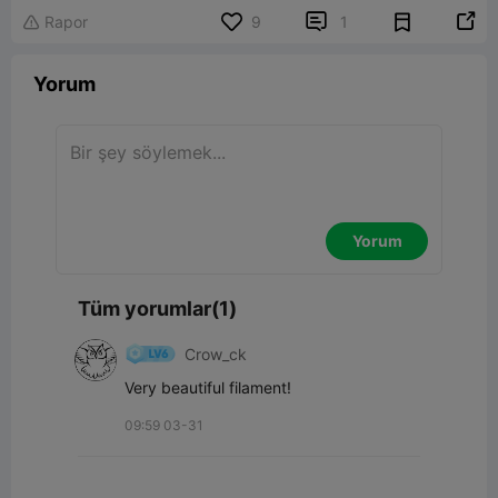


Rapor
9
1

Yorum
Yorum
Tüm yorumlar(1)
Crow_ck
Very beautiful filament!
09:59 03-31