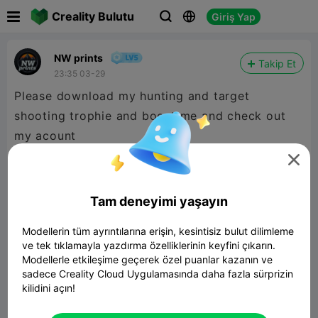

Creality Bulutu
Giriş Yap



NW prints
Takip Et
23:35 03-29
Please download my hunting and target
shooting trophie and boost me and check out
my acount

Tam deneyimi yaşayın
Modellerin tüm ayrıntılarına erişin, kesintisiz bulut dilimleme
ve tek tıklamayla yazdırma özelliklerinin keyfini çıkarın.
Modellerle etkileşime geçerek özel puanlar kazanın ve
sadece Creality Cloud Uygulamasında daha fazla sürprizin
kilidini açın!