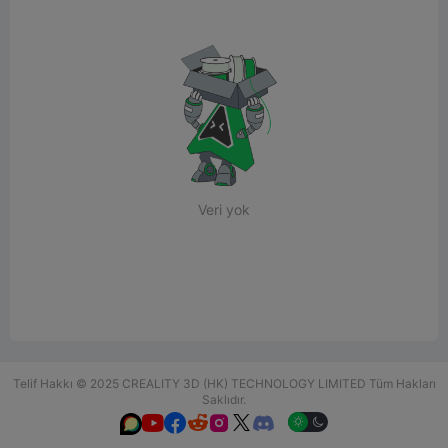
Veri yok
Telif Hakkı © 2025 CREALITY 3D (HK) TECHNOLOGY LIMITED Tüm Hakları
Saklıdır.





