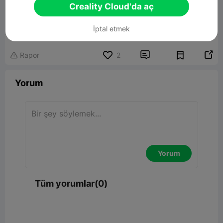
Creality Cloud'da aç
Shooting trophie
İptal etmek
2.86MB
İlgili 3D Model


Rapor
2

Yorum
Yorum
Tüm yorumlar(0)