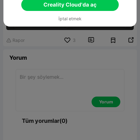
Creality Cloud'da aç
İptal etmek


Rapor
3

Yorum
Yorum
Tüm yorumlar(0)