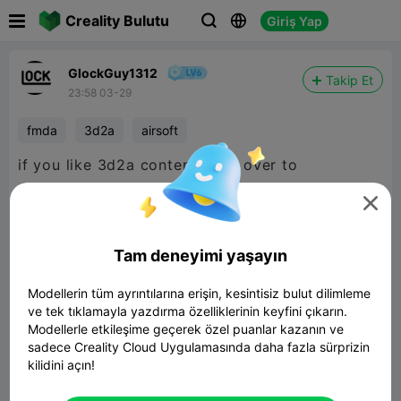

Creality Bulutu
Giriş Yap



GlockGuy1312
Takip Et
23:58 03-29
fmda
3d2a
airsoft
if you like 3d2a content head over to
maker

world
@PrintB0t
Tam deneyimi yaşayın
Modellerin tüm ayrıntılarına erişin, kesintisiz bulut dilimleme
ve tek tıklamayla yazdırma özelliklerinin keyfini çıkarın.
Modellerle etkileşime geçerek özel puanlar kazanın ve
sadece Creality Cloud Uygulamasında daha fazla sürprizin
kilidini açın!