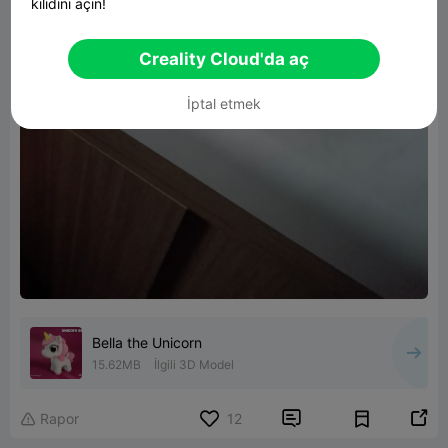
kilidini açın!
Creality Cloud'da aç
İptal etmek
Bella the Unicorn
15.62MB
İlgili 3D Model


Rapor
12
