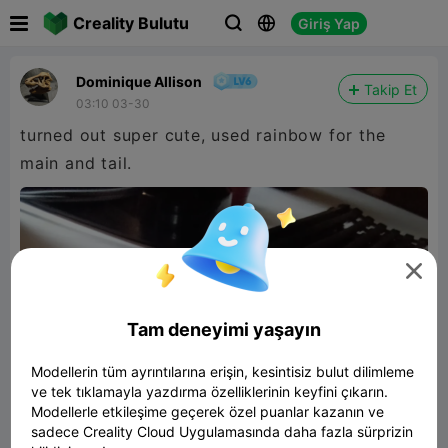

Creality Bulutu
Giriş Yap



Dominique Allison
Takip Et
03:10 03-30
turned out super cute, used rainbow for the
main and tail.

Tam deneyimi yaşayın
Modellerin tüm ayrıntılarına erişin, kesintisiz bulut dilimleme
ve tek tıklamayla yazdırma özelliklerinin keyfini çıkarın.
Modellerle etkileşime geçerek özel puanlar kazanın ve
sadece Creality Cloud Uygulamasında daha fazla sürprizin