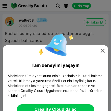

Creality Bulutu
Giriş Yap



wattie58
Takip Et
07:06 03-30
Easter bunny scaled up to hold more eggs.
Squash ball sander

Tam deneyimi yaşayın
Modellerin tüm ayrıntılarına erişin, kesintisiz bulut dilimleme
ve tek tıklamayla yazdırma özelliklerinin keyfini çıkarın.
Modellerle etkileşime geçerek özel puanlar kazanın ve
sadece Creality Cloud Uygulamasında daha fazla sürprizin
kilidini açın!
perpetuo • vase
Creality Cloud'da aç