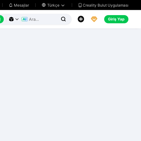
Creality Bulut Uygulaması
Mesajlar

Türkçe






Giriş Yap


