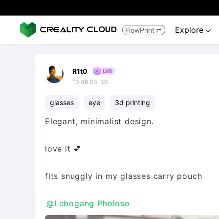
Explore
FlowPrint


R1t0
10:46 03-30
glasses
eye
3d printing
Elegant, minimalist design.
love it 💕
fits snuggly in my glasses carry pouch
@Lebogang Pholoso