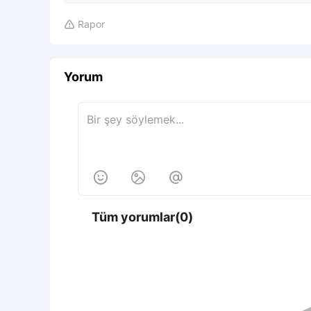
Rapor

Yorum



Tüm yorumlar(0)