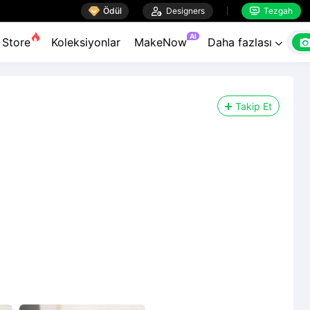

Ödül

Designers
Tezgah


AI
Store
Koleksiyonlar
MakeNow
Daha fazlası

Takip Et