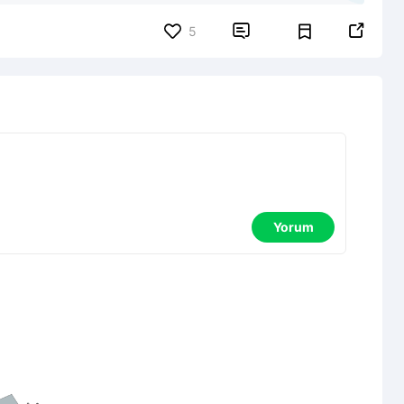


5
Yorum