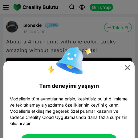

Creality Bulutu
Giriş Yap



plonskie
Takip Et
16:36 03-30
About a 4 hour print with one color. Looks
amazing without needing supports!

Tam deneyimi yaşayın
Modellerin tüm ayrıntılarına erişin, kesintisiz bulut dilimleme
ve tek tıklamayla yazdırma özelliklerinin keyfini çıkarın.
Modellerle etkileşime geçerek özel puanlar kazanın ve
sadece Creality Cloud Uygulamasında daha fazla sürprizin
kilidini açın!