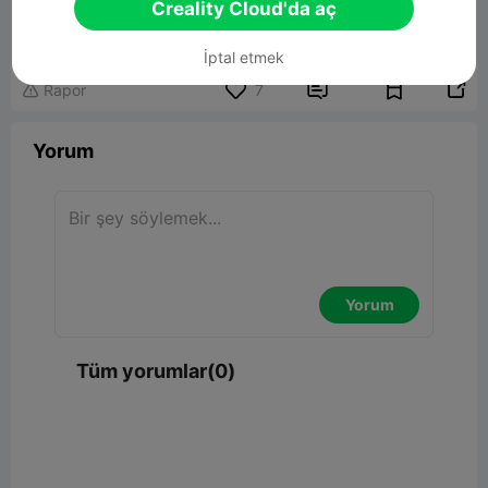
Flexi Crocodile
Creality Cloud'da aç
45.94MB
İlgili 3D Model
İptal etmek


Rapor
7

Yorum
Yorum
Tüm yorumlar(0)