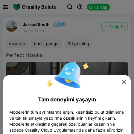

Creality Bulutu
Giriş Yap



Ja-rod Smith
Takip Et
04:55 03-31
vwparts
boost gauge
3d printing
Perfect thanks!

Tam deneyimi yaşayın
Modellerin tüm ayrıntılarına erişin, kesintisiz bulut dilimleme
ve tek tıklamayla yazdırma özelliklerinin keyfini çıkarın.
Modellerle etkileşime geçerek özel puanlar kazanın ve
sadece Creality Cloud Uygulamasında daha fazla sürprizin