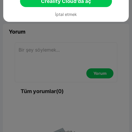
Creality Cloud'da aç
İptal etmek


Rapor
6

Yorum
Yorum
Tüm yorumlar(0)