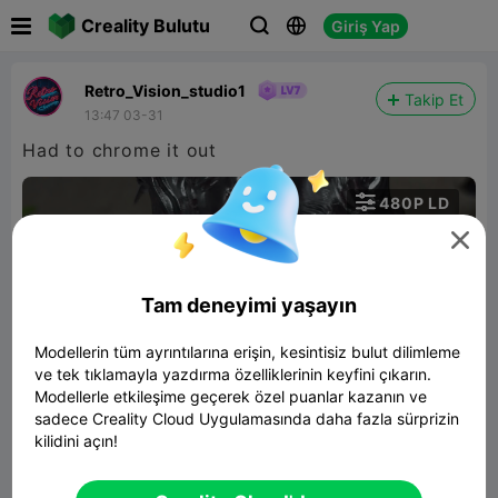

Creality Bulutu
Giriş Yap



Retro_Vision_studio1
Takip Et
13:47 03-31
Had to chrome it out

480P LD


Tam deneyimi yaşayın
Modellerin tüm ayrıntılarına erişin, kesintisiz bulut dilimleme
ve tek tıklamayla yazdırma özelliklerinin keyfini çıkarın.
00:12
Modellerle etkileşime geçerek özel puanlar kazanın ve
sadece Creality Cloud Uygulamasında daha fazla sürprizin
kilidini açın!
Christ bust crying
30.10MB
İlgili 3D Model