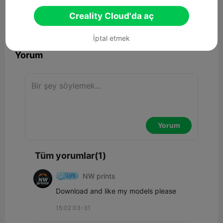
16.80MB
İlgili 3D Model
Creality Cloud'da aç


Rapor
8
1

İptal etmek
Yorum
Yorum
Tüm yorumlar(1)
NW prints
Download and like my models please
15:02 03-31