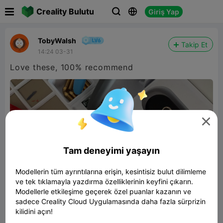

Creality Bulutu
Giriş Yap



TobyWalsh
Takip Et
14:24 03-31
Love these, 100% recommend

Tam deneyimi yaşayın
Modellerin tüm ayrıntılarına erişin, kesintisiz bulut dilimleme
ve tek tıklamayla yazdırma özelliklerinin keyfini çıkarın.
Modellerle etkileşime geçerek özel puanlar kazanın ve
sadece Creality Cloud Uygulamasında daha fazla sürprizin
kilidini açın!
Gridfinity bins