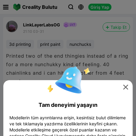

Creality Bulutu
Giriş Yap



LinkLayerLabsOG
Takip Et
21:10 03-31
3d printing
print paint
nunchucks
Printed two of the end thingies instead of a ring
for a more nunchukky kind of feeling. 40
chainlinks and i can hit my brother from 4 feet
away!

Tam deneyimi yaşayın
Modellerin tüm ayrıntılarına erişin, kesintisiz bulut dilimleme
ve tek tıklamayla yazdırma özelliklerinin keyfini çıkarın.
Modellerle etkileşime geçerek özel puanlar kazanın ve
sadece Creality Cloud Uygulamasında daha fazla sürprizin