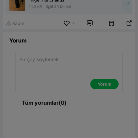
2.43MB
İlgili 3D Model


Rapor
7

Yorum
Yorum
Tüm yorumlar(0)