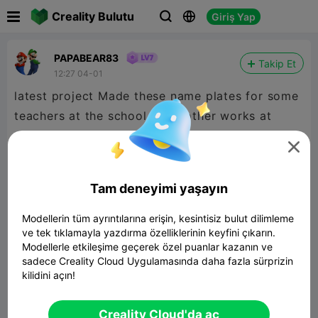

Creality Bulutu
Giriş Yap



PAPABEAR83
Takip Et
12:27 04-01
latest project Made these name plates for some
teachers at the school my brother works at


480P LD
Tam deneyimi yaşayın

Modellerin tüm ayrıntılarına erişin, kesintisiz bulut dilimleme
ve tek tıklamayla yazdırma özelliklerinin keyfini çıkarın.
Modellerle etkileşime geçerek özel puanlar kazanın ve
sadece Creality Cloud Uygulamasında daha fazla sürprizin
00:27
kilidini açın!


Rapor
2

Creality Cloud'da aç