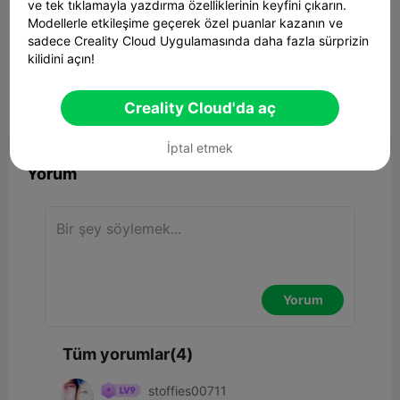
ve tek tıklamayla yazdırma özelliklerinin keyfini çıkarın.
Modellerle etkileşime geçerek özel puanlar kazanın ve
sadece Creality Cloud Uygulamasında daha fazla sürprizin
D3P Riser for K2
kilidini açın!
44.20MB
İlgili 3D Model
Creality Cloud'da aç


Rapor
8
4

İptal etmek
Yorum
Yorum
Tüm yorumlar(4)
stoffies00711