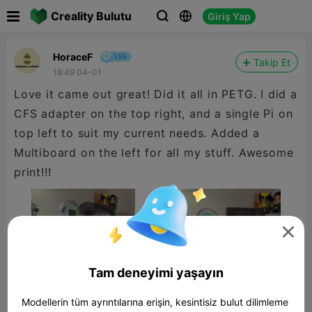

Creality Bulutu
Giriş Yap



HoraceF
Takip Et
18:49 04-01
Love it came out great! Did it all in PETG. I did a
CFS adapter on the top right, and a single Pi on
top left to suit my current needs. Added a
Multiboard on the left for all my stuff. Awesome
print!!!

Tam deneyimi yaşayın
Modellerin tüm ayrıntılarına erişin, kesintisiz bulut dilimleme