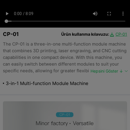
CP-01
Ürün kullanma kılavuzu:
CP-01

The CP-01 is a three-in-one multi-function module machine
that combines 3D printing, laser engraving, and CNC cutting
capabilities in one compact device. With this machine, you
can easily switch between different modules to suit your
specific needs, allowing for greater flexibility and efficiency
Hepsini Göster ↓
in your work. Whether you're a hobbyist or a professional,
3-in-1 Multi-function Module Machine
the CP-01 offers a powerful and convenient solution for all
your printing, engraving, and cutting needs.