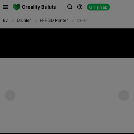

Creality Bulutu
Giriş Yap



Ev
Ürünler
FFF 3D Printer
CP-01