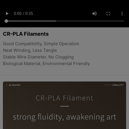
CR-PLA Filaments
Good Compatibility, Simple Operation
Neat Winding, Less Tangle
Stable Wire Diameter, No Clogging
Biological Material, Environmental Friendly