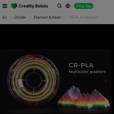

Creality Bulutu
Giriş Yap



Ev
Ürünler
Filament & Resin
CR-PLA Filaments