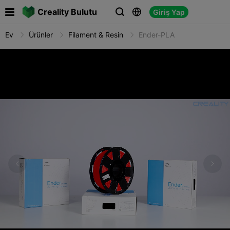

Creality Bulutu
Giriş Yap



Ev
Ürünler
Filament & Resin
Ender-PLA