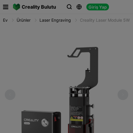

Creality Bulutu
Giriş Yap



Ev
Ürünler
Laser Engraving
Creality Laser Module 5W