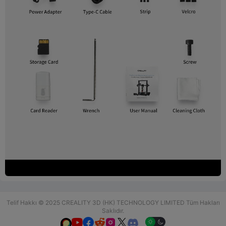
Telif Hakkı © 2025 CREALITY 3D (HK) TECHNOLOGY LIMITED Tüm Hakları
Saklıdır.





