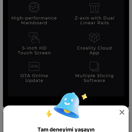

Tam deneyimi yaşayın