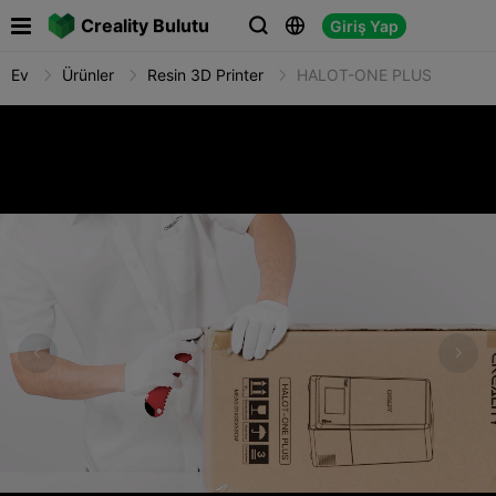

Creality Bulutu
Giriş Yap



Ev
Ürünler
Resin 3D Printer
HALOT-ONE PLUS