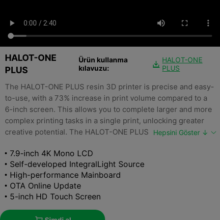
HALOT-ONE
Ürün kullanma
HALOT-ONE

kılavuzu:
PLUS
PLUS
The HALOT-ONE PLUS resin 3D printer is precise and easy-
to-use, with a 73% increase in print volume compared to a
6-inch screen. This allows you to complete larger and more
complex printing tasks in a single print, unlocking greater
creative potential. The HALOT-ONE PLUS 3D printer was
Hepsini Göster ↓
featured in the Additive Manufacturing at the WorldSkills
7.9-inch 4K Mono LCD
Competition 2022 Special Edition held in Germany.
Self-developed IntegralLight Source
High-performance Mainboard
OTA Online Update
5-inch HD Touch Screen
Şimdi al