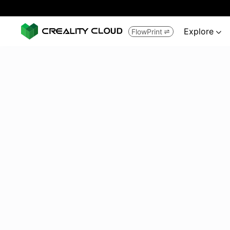
Explore
FlowPrint

