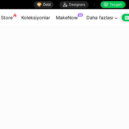

Ödül

Designers
Tezgah


AI
Store
Koleksiyonlar
MakeNow
Daha fazlası
