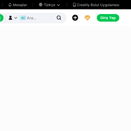
Creality Bulut Uygulaması
Mesajlar

Türkçe






Giriş Yap


