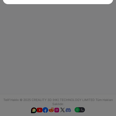
Telif Hakkı © 2025 CREALITY 3D (HK) TECHNOLOGY LIMITED Tüm Hakları
Saklıdır.





