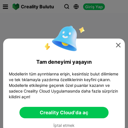

Creality Bulutu
Giriş Yap




Tam deneyimi yaşayın
Modellerin tüm ayrıntılarına erişin, kesintisiz bulut dilimleme
ve tek tıklamayla yazdırma özelliklerinin keyfini çıkarın.
Modellerle etkileşime geçerek özel puanlar kazanın ve
sadece Creality Cloud Uygulamasında daha fazla sürprizin
kilidini açın!
Creality Cloud'da aç
İptal etmek