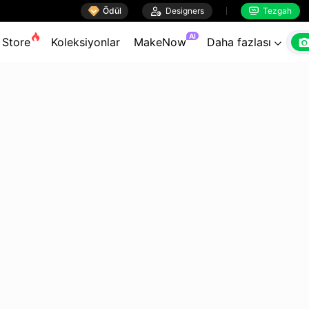

Ödül

Designers
Tezgah


AI
Store
Koleksiyonlar
MakeNow
Daha fazlası
