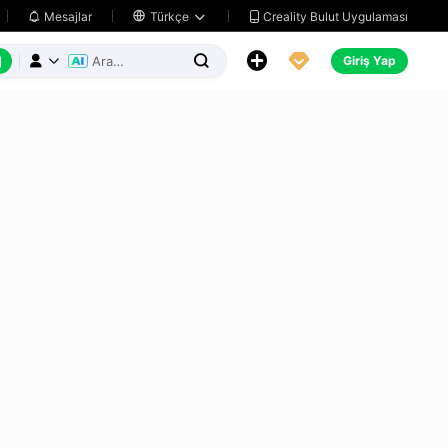
Creality Bulut Uygulaması
Mesajlar

Türkçe






Giriş Yap


