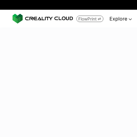
Explore
FlowPrint

