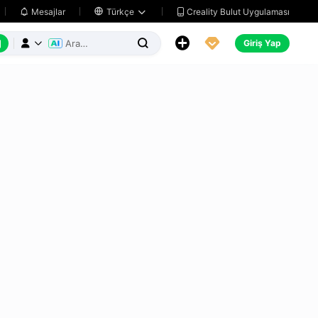
Creality Bulut Uygulaması
Mesajlar

Türkçe






Giriş Yap


