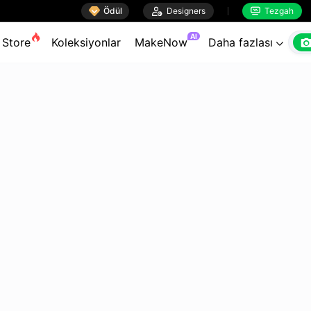

Ödül

Designers
Tezgah


AI
Store
Koleksiyonlar
MakeNow
Daha fazlası
