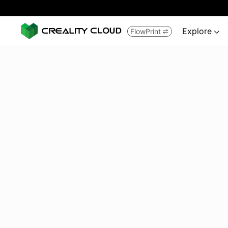
Explore
FlowPrint

