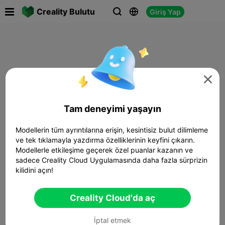

Creality Bulutu
Giriş Yap




Tam deneyimi yaşayın
Modellerin tüm ayrıntılarına erişin, kesintisiz bulut dilimleme
ve tek tıklamayla yazdırma özelliklerinin keyfini çıkarın.
Modellerle etkileşime geçerek özel puanlar kazanın ve
sadece Creality Cloud Uygulamasında daha fazla sürprizin
kilidini açın!
Creality Cloud'da aç
İptal etmek