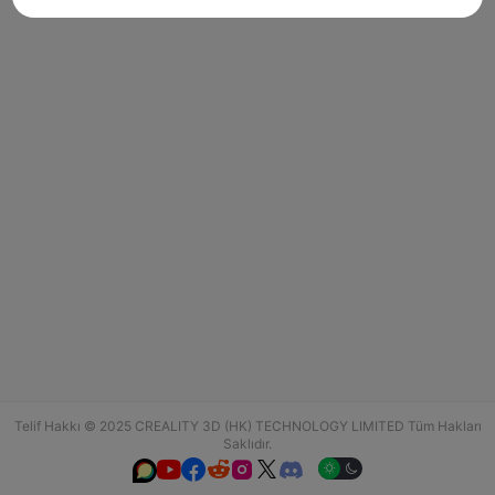
Telif Hakkı © 2025 CREALITY 3D (HK) TECHNOLOGY LIMITED Tüm Hakları
Saklıdır.





