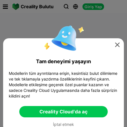

Creality Bulutu
Giriş Yap




Tam deneyimi yaşayın
Modellerin tüm ayrıntılarına erişin, kesintisiz bulut dilimleme
ve tek tıklamayla yazdırma özelliklerinin keyfini çıkarın.
Modellerle etkileşime geçerek özel puanlar kazanın ve
sadece Creality Cloud Uygulamasında daha fazla sürprizin
kilidini açın!
Creality Cloud'da aç
İptal etmek