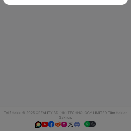
Telif Hakkı © 2025 CREALITY 3D (HK) TECHNOLOGY LIMITED Tüm Hakları
Saklıdır.





