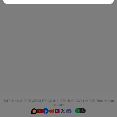
Telif Hakkı © 2025 CREALITY 3D (HK) TECHNOLOGY LIMITED Tüm Hakları
Saklıdır.





