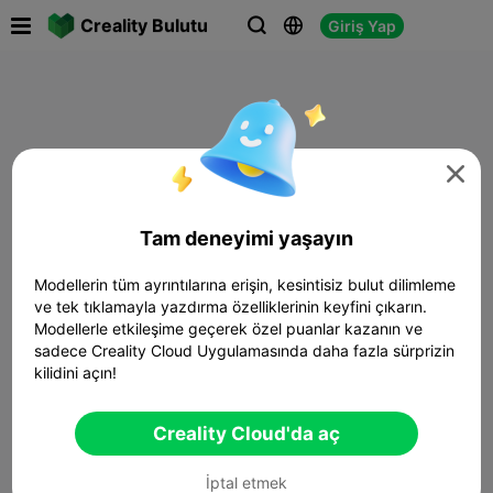

Creality Bulutu
Giriş Yap




Tam deneyimi yaşayın
Modellerin tüm ayrıntılarına erişin, kesintisiz bulut dilimleme
ve tek tıklamayla yazdırma özelliklerinin keyfini çıkarın.
Modellerle etkileşime geçerek özel puanlar kazanın ve
sadece Creality Cloud Uygulamasında daha fazla sürprizin
kilidini açın!
Creality Cloud'da aç
İptal etmek