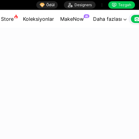

Ödül

Designers
Tezgah


AI
Store
Koleksiyonlar
MakeNow
Daha fazlası
