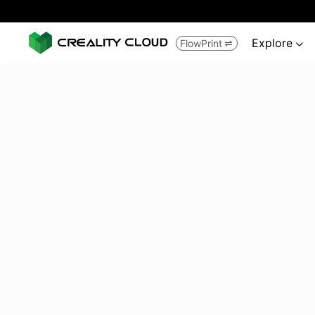
Explore
FlowPrint

