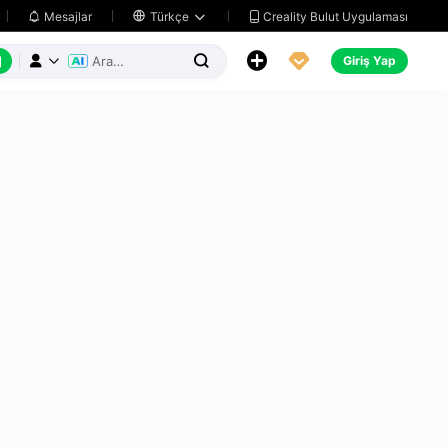
Creality Bulut Uygulaması
Mesajlar

Türkçe






Giriş Yap


