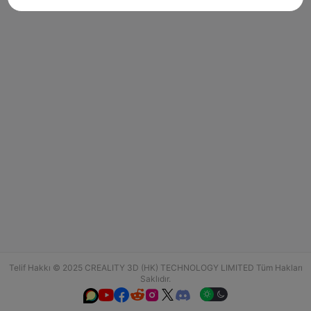
Telif Hakkı © 2025 CREALITY 3D (HK) TECHNOLOGY LIMITED Tüm Hakları
Saklıdır.





