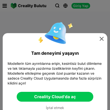

Creality Bulutu
Giriş Yap




Tam deneyimi yaşayın
Modellerin tüm ayrıntılarına erişin, kesintisiz bulut dilimleme
ve tek tıklamayla yazdırma özelliklerinin keyfini çıkarın.
Modellerle etkileşime geçerek özel puanlar kazanın ve
sadece Creality Cloud Uygulamasında daha fazla sürprizin
kilidini açın!
Creality Cloud'da aç
İptal etmek