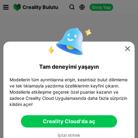

Creality Bulutu
Giriş Yap




Tam deneyimi yaşayın
Modellerin tüm ayrıntılarına erişin, kesintisiz bulut dilimleme
ve tek tıklamayla yazdırma özelliklerinin keyfini çıkarın.
Modellerle etkileşime geçerek özel puanlar kazanın ve
sadece Creality Cloud Uygulamasında daha fazla sürprizin
kilidini açın!
Creality Cloud'da aç
İptal etmek