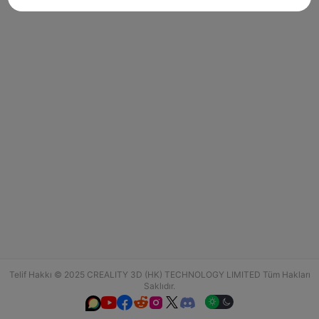
Telif Hakkı © 2025 CREALITY 3D (HK) TECHNOLOGY LIMITED Tüm Hakları
Saklıdır.





