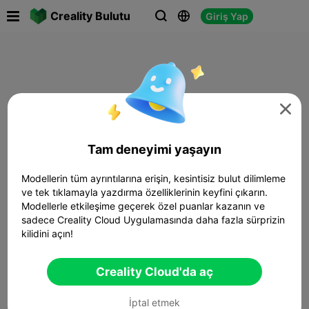

Creality Bulutu
Giriş Yap




Tam deneyimi yaşayın
Modellerin tüm ayrıntılarına erişin, kesintisiz bulut dilimleme
ve tek tıklamayla yazdırma özelliklerinin keyfini çıkarın.
Modellerle etkileşime geçerek özel puanlar kazanın ve
sadece Creality Cloud Uygulamasında daha fazla sürprizin
kilidini açın!
Creality Cloud'da aç
İptal etmek