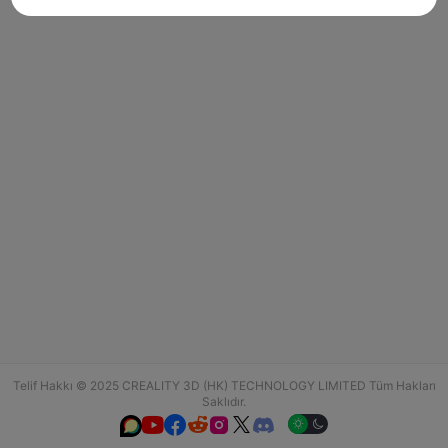
Telif Hakkı © 2025 CREALITY 3D (HK) TECHNOLOGY LIMITED Tüm Hakları
Saklıdır.





