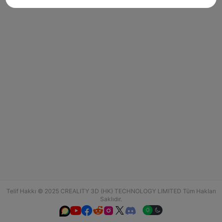
Telif Hakkı © 2025 CREALITY 3D (HK) TECHNOLOGY LIMITED Tüm Hakları
Saklıdır.





