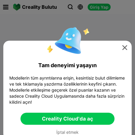

Creality Bulutu
Giriş Yap




Tam deneyimi yaşayın
Modellerin tüm ayrıntılarına erişin, kesintisiz bulut dilimleme
ve tek tıklamayla yazdırma özelliklerinin keyfini çıkarın.
Modellerle etkileşime geçerek özel puanlar kazanın ve
sadece Creality Cloud Uygulamasında daha fazla sürprizin
kilidini açın!
Creality Cloud'da aç
İptal etmek