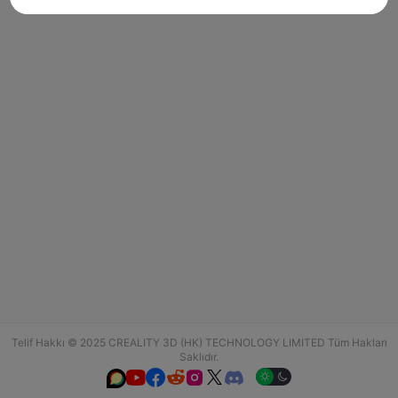
Telif Hakkı © 2025 CREALITY 3D (HK) TECHNOLOGY LIMITED Tüm Hakları
Saklıdır.





