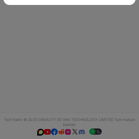
Telif Hakkı © 2025 CREALITY 3D (HK) TECHNOLOGY LIMITED Tüm Hakları
Saklıdır.





