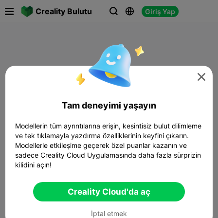

Creality Bulutu
Giriş Yap




Tam deneyimi yaşayın
Modellerin tüm ayrıntılarına erişin, kesintisiz bulut dilimleme
ve tek tıklamayla yazdırma özelliklerinin keyfini çıkarın.
Modellerle etkileşime geçerek özel puanlar kazanın ve
sadece Creality Cloud Uygulamasında daha fazla sürprizin
kilidini açın!
Creality Cloud'da aç
İptal etmek