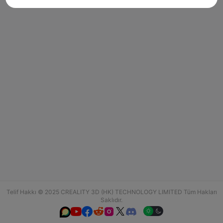
Telif Hakkı © 2025 CREALITY 3D (HK) TECHNOLOGY LIMITED Tüm Hakları
Saklıdır.





