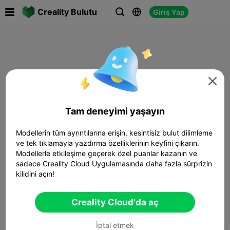

Creality Bulutu
Giriş Yap




Tam deneyimi yaşayın
Modellerin tüm ayrıntılarına erişin, kesintisiz bulut dilimleme
ve tek tıklamayla yazdırma özelliklerinin keyfini çıkarın.
Modellerle etkileşime geçerek özel puanlar kazanın ve
sadece Creality Cloud Uygulamasında daha fazla sürprizin
kilidini açın!
Creality Cloud'da aç
İptal etmek