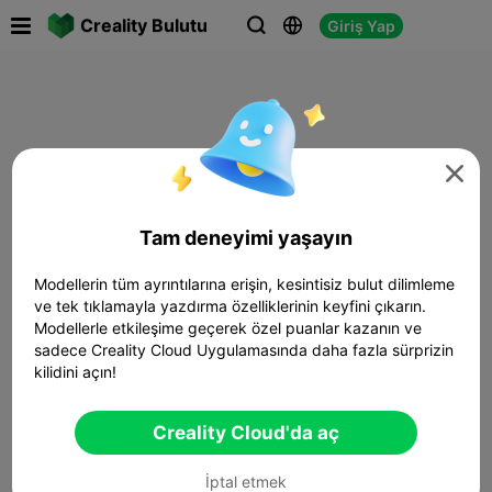

Creality Bulutu
Giriş Yap




Tam deneyimi yaşayın
Modellerin tüm ayrıntılarına erişin, kesintisiz bulut dilimleme
ve tek tıklamayla yazdırma özelliklerinin keyfini çıkarın.
Modellerle etkileşime geçerek özel puanlar kazanın ve
sadece Creality Cloud Uygulamasında daha fazla sürprizin
kilidini açın!
Creality Cloud'da aç
İptal etmek