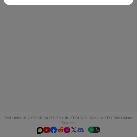
Telif Hakkı © 2025 CREALITY 3D (HK) TECHNOLOGY LIMITED Tüm Hakları
Saklıdır.





