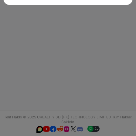
Telif Hakkı © 2025 CREALITY 3D (HK) TECHNOLOGY LIMITED Tüm Hakları
Saklıdır.





