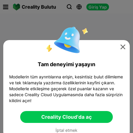

Creality Bulutu
Giriş Yap




Tam deneyimi yaşayın
Modellerin tüm ayrıntılarına erişin, kesintisiz bulut dilimleme
ve tek tıklamayla yazdırma özelliklerinin keyfini çıkarın.
Modellerle etkileşime geçerek özel puanlar kazanın ve
sadece Creality Cloud Uygulamasında daha fazla sürprizin
kilidini açın!
Creality Cloud'da aç
İptal etmek