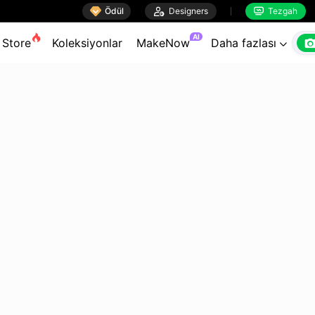

Ödül

Designers
Tezgah


AI
Store
Koleksiyonlar
MakeNow
Daha fazlası
