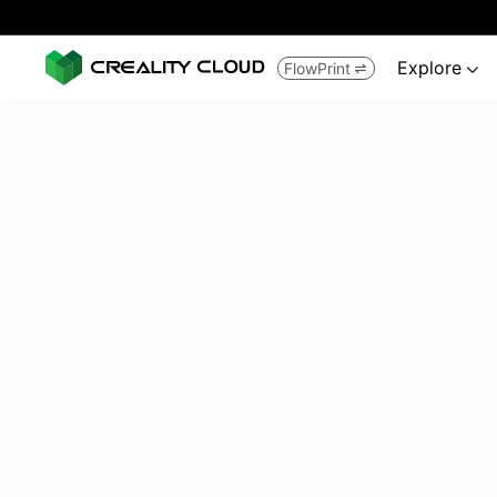
Explore
FlowPrint

