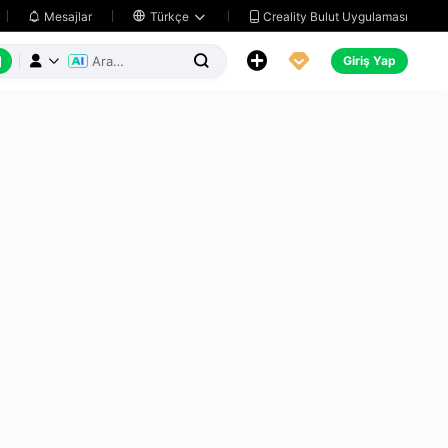
Creality Bulut Uygulaması
Mesajlar

Türkçe






Giriş Yap


