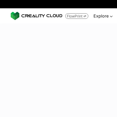
Explore
FlowPrint

