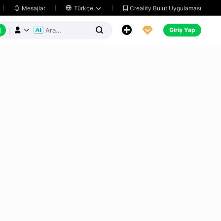
Creality Bulut Uygulaması
Mesajlar

Türkçe






Giriş Yap


