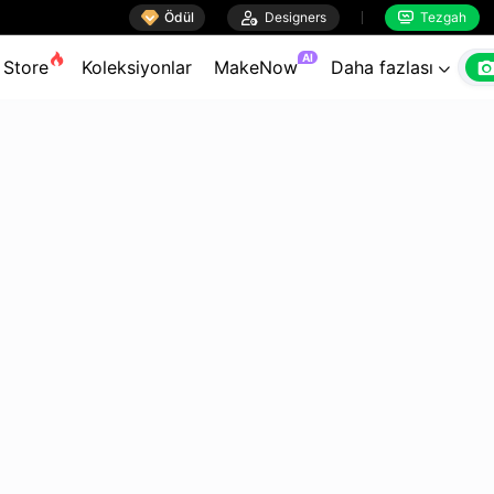

Ödül

Designers
Tezgah


AI
Store
Koleksiyonlar
MakeNow
Daha fazlası
