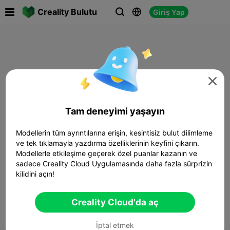

Creality Bulutu
Giriş Yap




Tam deneyimi yaşayın
Modellerin tüm ayrıntılarına erişin, kesintisiz bulut dilimleme
ve tek tıklamayla yazdırma özelliklerinin keyfini çıkarın.
Modellerle etkileşime geçerek özel puanlar kazanın ve
sadece Creality Cloud Uygulamasında daha fazla sürprizin
kilidini açın!
Creality Cloud'da aç
İptal etmek