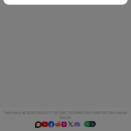
Telif Hakkı © 2025 CREALITY 3D (HK) TECHNOLOGY LIMITED Tüm Hakları
Saklıdır.





