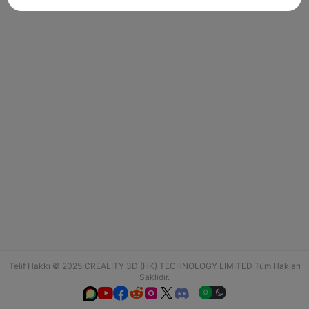
Telif Hakkı © 2025 CREALITY 3D (HK) TECHNOLOGY LIMITED Tüm Hakları
Saklıdır.





