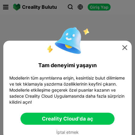

Creality Bulutu
Giriş Yap




Tam deneyimi yaşayın
Modellerin tüm ayrıntılarına erişin, kesintisiz bulut dilimleme
ve tek tıklamayla yazdırma özelliklerinin keyfini çıkarın.
Modellerle etkileşime geçerek özel puanlar kazanın ve
sadece Creality Cloud Uygulamasında daha fazla sürprizin
kilidini açın!
Creality Cloud'da aç
İptal etmek