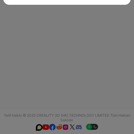
Telif Hakkı © 2025 CREALITY 3D (HK) TECHNOLOGY LIMITED Tüm Hakları
Saklıdır.





