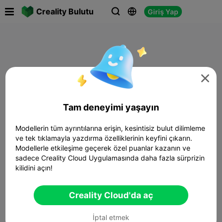

Creality Bulutu
Giriş Yap




Tam deneyimi yaşayın
Modellerin tüm ayrıntılarına erişin, kesintisiz bulut dilimleme
ve tek tıklamayla yazdırma özelliklerinin keyfini çıkarın.
Modellerle etkileşime geçerek özel puanlar kazanın ve
sadece Creality Cloud Uygulamasında daha fazla sürprizin
kilidini açın!
Creality Cloud'da aç
İptal etmek