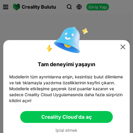

Creality Bulutu
Giriş Yap




Tam deneyimi yaşayın
Modellerin tüm ayrıntılarına erişin, kesintisiz bulut dilimleme
ve tek tıklamayla yazdırma özelliklerinin keyfini çıkarın.
Modellerle etkileşime geçerek özel puanlar kazanın ve
sadece Creality Cloud Uygulamasında daha fazla sürprizin
kilidini açın!
Creality Cloud'da aç
İptal etmek