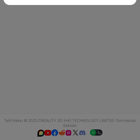
Telif Hakkı © 2025 CREALITY 3D (HK) TECHNOLOGY LIMITED Tüm Hakları
Saklıdır.





