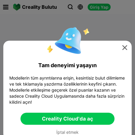

Creality Bulutu
Giriş Yap




Tam deneyimi yaşayın
Modellerin tüm ayrıntılarına erişin, kesintisiz bulut dilimleme
ve tek tıklamayla yazdırma özelliklerinin keyfini çıkarın.
Modellerle etkileşime geçerek özel puanlar kazanın ve
sadece Creality Cloud Uygulamasında daha fazla sürprizin
kilidini açın!
Creality Cloud'da aç
İptal etmek