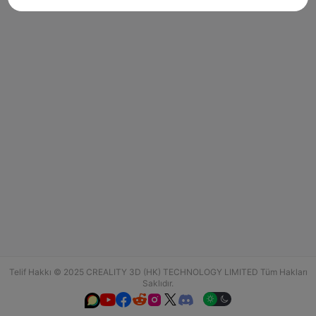
Telif Hakkı © 2025 CREALITY 3D (HK) TECHNOLOGY LIMITED Tüm Hakları
Saklıdır.





