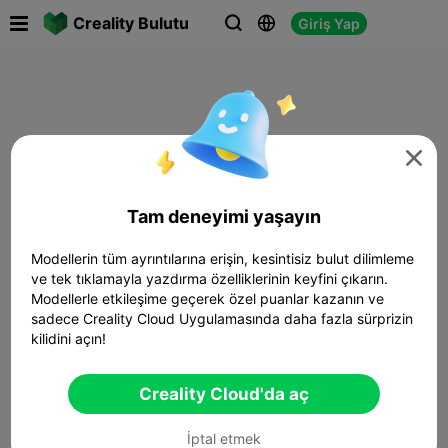

Creality Bulutu
Giriş Yap




Tam deneyimi yaşayın
Modellerin tüm ayrıntılarına erişin, kesintisiz bulut dilimleme
ve tek tıklamayla yazdırma özelliklerinin keyfini çıkarın.
Modellerle etkileşime geçerek özel puanlar kazanın ve
sadece Creality Cloud Uygulamasında daha fazla sürprizin
kilidini açın!
Creality Cloud'da aç
İptal etmek