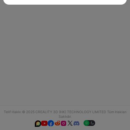
Telif Hakkı © 2025 CREALITY 3D (HK) TECHNOLOGY LIMITED Tüm Hakları
Saklıdır.





