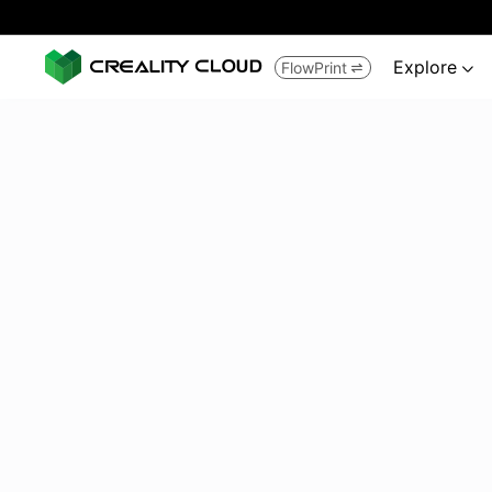
Explore
FlowPrint

