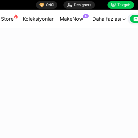

Ödül

Designers
Tezgah


AI
Store
Koleksiyonlar
MakeNow
Daha fazlası
