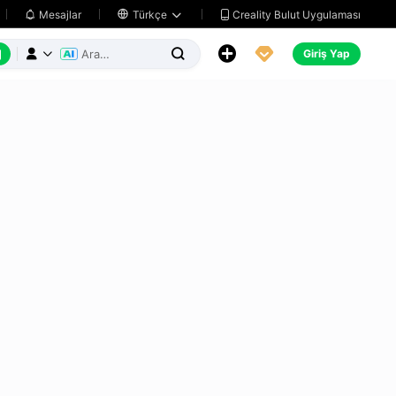
Creality Bulut Uygulaması
Mesajlar

Türkçe






Giriş Yap


