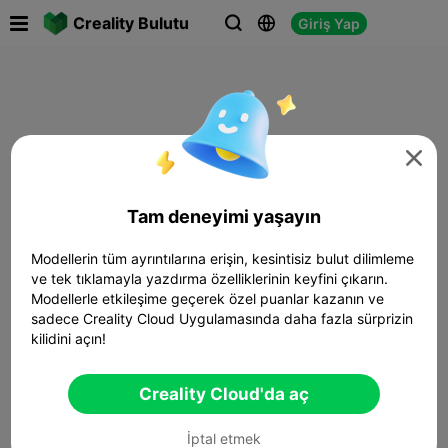

Creality Bulutu
Giriş Yap




Tam deneyimi yaşayın
Modellerin tüm ayrıntılarına erişin, kesintisiz bulut dilimleme
ve tek tıklamayla yazdırma özelliklerinin keyfini çıkarın.
Modellerle etkileşime geçerek özel puanlar kazanın ve
sadece Creality Cloud Uygulamasında daha fazla sürprizin
kilidini açın!
Creality Cloud'da aç
İptal etmek