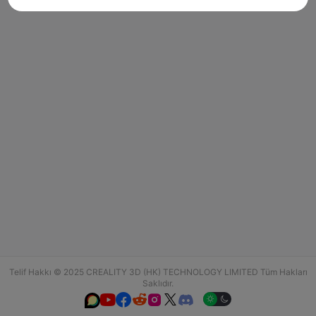
Telif Hakkı © 2025 CREALITY 3D (HK) TECHNOLOGY LIMITED Tüm Hakları
Saklıdır.





