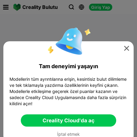

Creality Bulutu
Giriş Yap




Tam deneyimi yaşayın
Modellerin tüm ayrıntılarına erişin, kesintisiz bulut dilimleme
ve tek tıklamayla yazdırma özelliklerinin keyfini çıkarın.
Modellerle etkileşime geçerek özel puanlar kazanın ve
sadece Creality Cloud Uygulamasında daha fazla sürprizin
kilidini açın!
Creality Cloud'da aç
İptal etmek