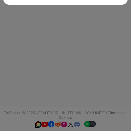
Telif Hakkı © 2025 CREALITY 3D (HK) TECHNOLOGY LIMITED Tüm Hakları
Saklıdır.





