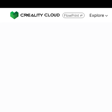
Explore
FlowPrint

