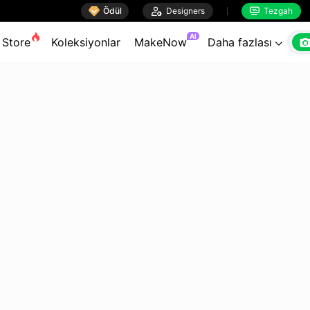

Ödül

Designers
Tezgah


AI
Store
Koleksiyonlar
MakeNow
Daha fazlası
