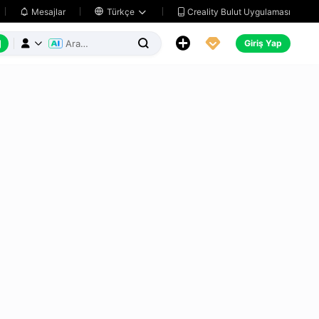
Creality Bulut Uygulaması
Mesajlar

Türkçe






Giriş Yap


