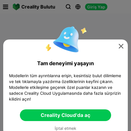

Creality Bulutu
Giriş Yap




Tam deneyimi yaşayın
Modellerin tüm ayrıntılarına erişin, kesintisiz bulut dilimleme
ve tek tıklamayla yazdırma özelliklerinin keyfini çıkarın.
Modellerle etkileşime geçerek özel puanlar kazanın ve
sadece Creality Cloud Uygulamasında daha fazla sürprizin
kilidini açın!
Creality Cloud'da aç
İptal etmek