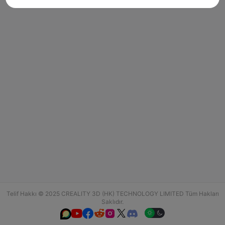
Telif Hakkı © 2025 CREALITY 3D (HK) TECHNOLOGY LIMITED Tüm Hakları
Saklıdır.





