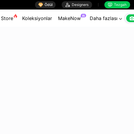

Ödül

Designers
Tezgah


AI
Store
Koleksiyonlar
MakeNow
Daha fazlası
