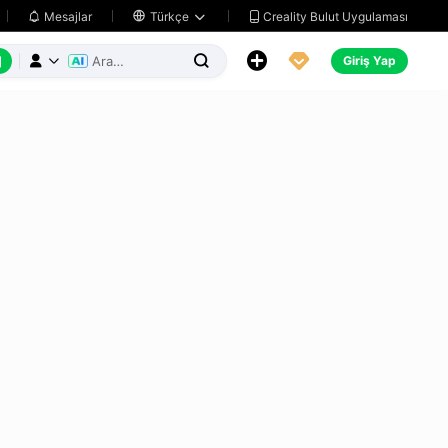
Creality Bulut Uygulaması
Mesajlar

Türkçe






Giriş Yap


