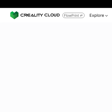
Explore
FlowPrint

